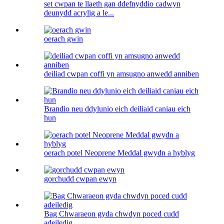
set cwpan te llaeth gan ddefnyddio cadwyn
deunydd acrylig a le...
oerach gwin
deiliad cwpan coffi yn amsugno anwedd anniben
Brandio neu ddylunio eich deiliaid caniau eich
hun
oerach potel Neoprene Meddal gwydn a hyblyg
gorchudd cwpan ewyn
Bag Chwaraeon gyda chwdyn poced cudd
adeiledig