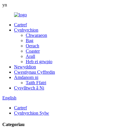
yn
Cartref
Cynhyrchion
Chwaraeon
Bag
Oerach
Coaster
Arall
Heb ei grwpio
Newyddion
Cwestiynau Cyffredin
Amdanom ni
Taith Ffatri
Cysylltwch â Ni
English
Cartref
Cynhyrchion Sylw
Categorïau