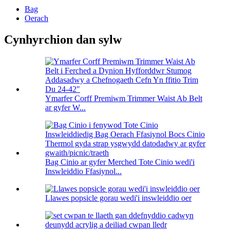
Bag
Oerach
Cynhyrchion dan sylw
Ymarfer Corff Premiwm Trimmer Waist Ab Belt
ar gyfer W...
Bag Cinio ar gyfer Merched Tote Cinio wedi'i
Inswleiddio Ffasiynol...
Llawes popsicle gorau wedi'i inswleiddio oer