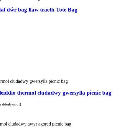
al dŵr bag llaw traeth Tote Bag
leiddio thermol cludadwy gwersylla picnic bag
yn dderbyniol)