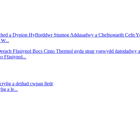
 W...
o Ffasiynol...
g a le...