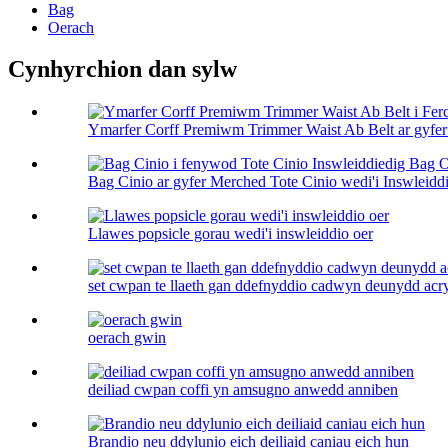
Bag
Oerach
Cynhyrchion dan sylw
Ymarfer Corff Premiwm Trimmer Waist Ab Belt ar gyfer
Bag Cinio ar gyfer Merched Tote Cinio wedi'i Inswleiddi
Llawes popsicle gorau wedi'i inswleiddio oer
set cwpan te llaeth gan ddefnyddio cadwyn deunydd acryli
oerach gwin
deiliad cwpan coffi yn amsugno anwedd anniben
Brandio neu ddylunio eich deiliaid caniau eich hun