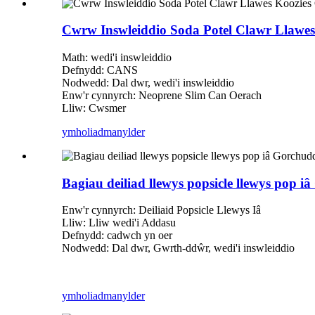
Cwrw Inswleiddio Soda Potel Clawr Llawes
Math: wedi'i inswleiddio
Defnydd: CANS
Nodwedd: Dal dwr, wedi'i inswleiddio
Enw'r cynnyrch: Neoprene Slim Can Oerach
Lliw: Cwsmer
ymholiad
manylder
Bagiau deiliad llewys popsicle llewys pop i
Enw'r cynnyrch: Deiliaid Popsicle Llewys Iâ
Lliw: Lliw wedi'i Addasu
Defnydd: cadwch yn oer
Nodwedd: Dal dwr, Gwrth-ddŵr, wedi'i inswleiddio
ymholiad
manylder