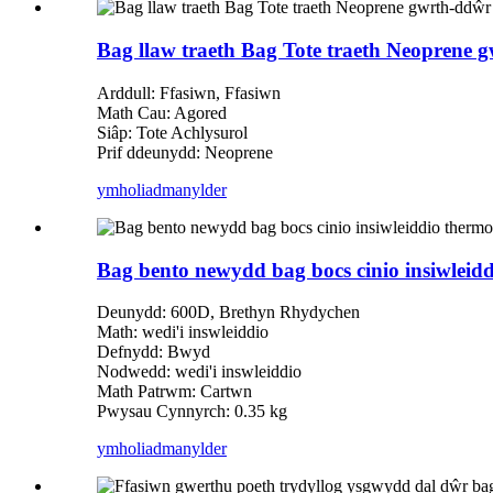
Bag llaw traeth Bag Tote traeth Neoprene 
Arddull: Ffasiwn, Ffasiwn
Math Cau: Agored
Siâp: Tote Achlysurol
Prif ddeunydd: Neoprene
ymholiad
manylder
Bag bento newydd bag bocs cinio insiwleid
Deunydd: 600D, Brethyn Rhydychen
Math: wedi'i inswleiddio
Defnydd: Bwyd
Nodwedd: wedi'i inswleiddio
Math Patrwm: Cartwn
Pwysau Cynnyrch: 0.35 kg
ymholiad
manylder