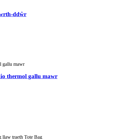
gwrth-ddŵr
dio thermol gallu mawr