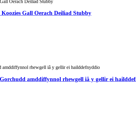
 Koozies Gall Oerach Deiliad Stubby
â Gorchudd amddiffynnol rhewgell iâ y gellir ei haildde