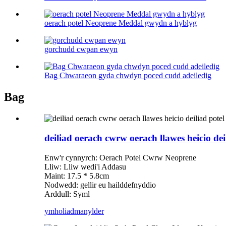
oerach potel Neoprene Meddal gwydn a hyblyg
gorchudd cwpan ewyn
Bag Chwaraeon gyda chwdyn poced cudd adeiledig
Bag
deiliad oerach cwrw oerach llawes heicio de
Enw'r cynnyrch: Oerach Potel Cwrw Neoprene
Lliw: Lliw wedi'i Addasu
Maint: 17.5 * 5.8cm
Nodwedd: gellir eu hailddefnyddio
Arddull: Syml
ymholiad
manylder