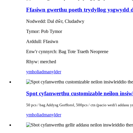
Ffasiwn gwerthu poeth trydyllog ysgwydd d
Nodwedd: Dal dŵr, Cludadwy
Tymor: Pob Tymor
Arddull: Ffasiwn
Enw'r cynnyrch: Bag Tote Traeth Neoprene
Rhyw: merched
ymholiad
manylder
Spot cyfanwerthu customizable neilon insiw
50 pcs / bag Addysg Gorfforol, 500pcs / ctn (pacio wedi'i addasu 
ymholiad
manylder