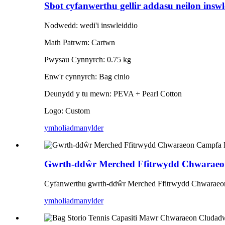
Sbot cyfanwerthu gellir addasu neilon insw
Nodwedd: wedi'i inswleiddio
Math Patrwm: Cartwn
Pwysau Cynnyrch: 0.75 kg
Enw'r cynnyrch: Bag cinio
Deunydd y tu mewn: PEVA + Pearl Cotton
Logo: Custom
ymholiad
manylder
Gwrth-ddŵr Merched Ffitrwydd Chwaraeo
Cyfanwerthu gwrth-ddŵr Merched Ffitrwydd Chwaraeon
ymholiad
manylder