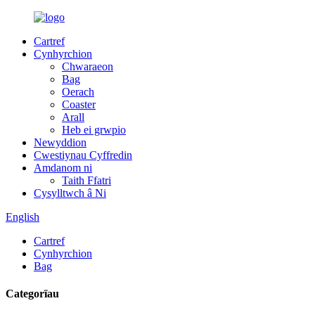
Cartref
Cynhyrchion
Chwaraeon
Bag
Oerach
Coaster
Arall
Heb ei grwpio
Newyddion
Cwestiynau Cyffredin
Amdanom ni
Taith Ffatri
Cysylltwch â Ni
English
Cartref
Cynhyrchion
Bag
Categorïau