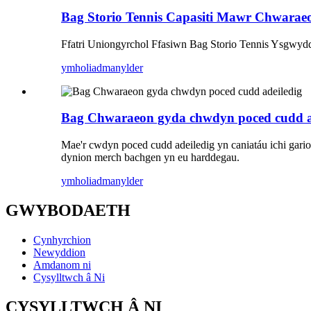
Bag Storio Tennis Capasiti Mawr Chwarae
Ffatri Uniongyrchol Ffasiwn Bag Storio Tennis Ysgw
ymholiad
manylder
Bag Chwaraeon gyda chwdyn poced cudd a
Mae'r cwdyn poced cudd adeiledig yn caniatáu ichi gario'
dynion merch bachgen yn eu harddegau.
ymholiad
manylder
GWYBODAETH
Cynhyrchion
Newyddion
Amdanom ni
Cysylltwch â Ni
CYSYLLTWCH Â NI