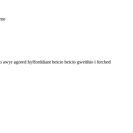
ene
o awyr agored hyfforddiant beicio beicio gweithio i ferched